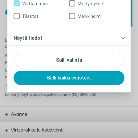
Välttämätön
Mieltymykset
Tilastot
Markkinointi
Näytä tiedot
Liity mukaan Coloplast Tuki -palveluun ja me muistutamme sinua
säännöllisin väliajoin seuraamaan avanteesi tilaa.
Avannetesti auttaa sinua tunnistamaan ongelmia,mutta antaa myös
Salli valinta
positiivista palautetta, kun ongelmia ei ole.
Coloplast Tuki on tukiohjelma, joka on suunniteltu rohkaisemaan ja
inspiroimaan ihmisiä parempaan elämään avanteen kanssa.
Salli kaikki evästeet
Tutustu ja liity Coloplast Tuki-palveluun
tai ota yhteyttä asiakaspalveluumme (09) 8946 750
Avanne
Virtsarakko ja katetrointi