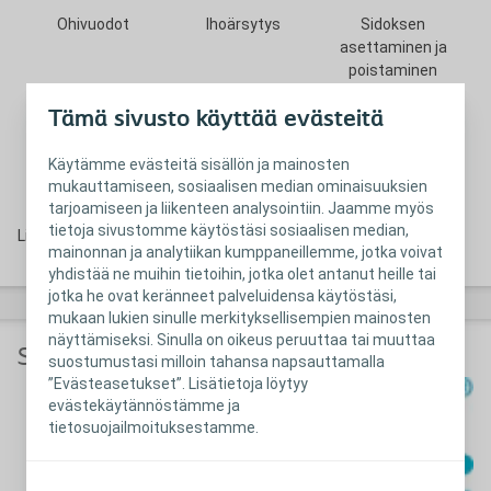
Ohivuodot
Ihoärsytys
Sidoksen
asettaminen ja
poistaminen
Tämä sivusto käyttää evästeitä
Käytämme evästeitä sisällön ja mainosten
mukauttamiseen, sosiaalisen median ominaisuuksien
tarjoamiseen ja liikenteen analysointiin. Jaamme myös
tietoja sivustomme käytöstäsi sosiaalisen median,
Liikunta ja aktiviteetit
Sosiaaliset ja intiimit
mainonnan ja analytiikan kumppaneillemme, jotka voivat
tilanteet
yhdistää ne muihin tietoihin, jotka olet antanut heille tai
jotka he ovat keränneet palveluidensa käytöstäsi,
mukaan lukien sinulle merkityksellisempien mainosten
näyttämiseksi. Sinulla on oikeus peruuttaa tai muuttaa
Seuraa avanteesi tilaa säännöllisesti
suostumustasi milloin tahansa napsauttamalla
”Evästeasetukset”. Lisätietoja löytyy
evästekäytännöstämme ja
tietosuojailmoituksestamme.