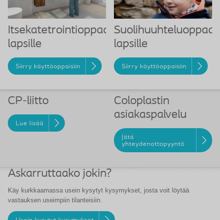
Itsekatetrointioppaat
Suolihuuhteluoppaat
lapsille
lapsille
Siirry käyttöoppaisiin
Siirry käyttöoppaisiin
CP-liitto
Coloplastin
asiakaspalvelu
Lue lisää
Jätä
yhteydenottopyyntö
Askarruttaako jokin?
Käy kurkkaamassa usein kysytyt kysymykset, josta voit löytää
vastauksen useimpiin tilanteisiin.