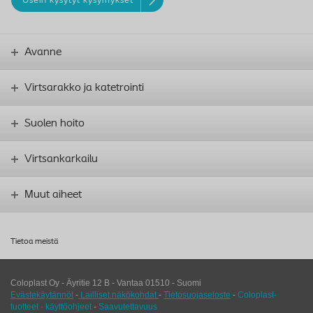
Usein kysytyt kysymykset
Avanne
Virtsarakko ja katetrointi
Suolen hoito
Virtsankarkailu
Muut aiheet
Tietoa meistä
Coloplast Oy - Äyritie 12 B -
Vantaa
01510
-
Suomi
Evästekäytännöt
-
Lailliset näkökohdat
-
Tietosuojaseloste
-
Coloplast-
tuotteet - käyttöohjeet
-
Saavutettavuus