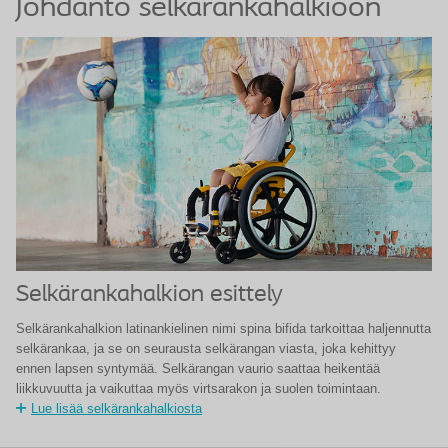
Johdanto selkärankahalkioon
Selkärankahalkion esittely
Selkärankahalkion latinankielinen nimi spina bifida tarkoittaa haljennutta
selkärankaa, ja se on seurausta selkärangan viasta, joka kehittyy
ennen lapsen syntymää. Selkärangan vaurio saattaa heikentää
liikkuvuutta ja vaikuttaa myös virtsarakon ja suolen toimintaan.
Lue lisää selkärankahalkiosta