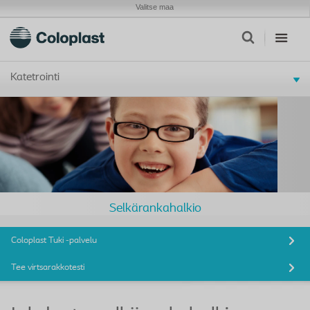
Valitse maa
Katetrointi
Selkärankahalkio
Coloplast Tuki -palvelu
Tee virtsarakkotesti