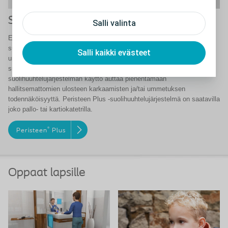
Suolen hoidon tuotteet
Salli valinta
Etsitkö ratkaisua suolen ongelmiin? Peristeen Plus on
suolihuuhtelujärjestelmä niille, jotka kärsivät ulosteinkontinenssista ja
Salli kaikki evästeet
ummetuksesta. Se tyhjentää suolen veden avulla, joka johdetaan
suoleen peräsuolikatetrin avulla. Peristeen Plus -
suolihuuhtelujärjestelmän käyttö auttaa pienentämään
hallitsemattomien ulosteen karkaamisten ja/tai ummetuksen
todennäköisyyttä. Peristeen Plus -suolihuuhtelujärjestelmä on saatavilla
joko pallo- tai kartiokatetrilla.
®
Peristeen
Plus
Oppaat lapsille