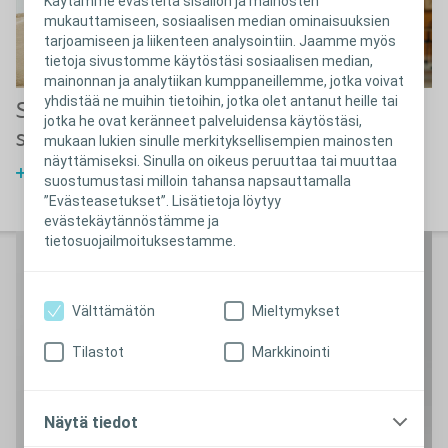
Käytämme evästeitä sisällön ja mainosten
mukauttamiseen, sosiaalisen median ominaisuuksien
tarjoamiseen ja liikenteen analysointiin. Jaamme myös
tietoja sivustomme käytöstäsi sosiaalisen median,
mainonnan ja analytiikan kumppaneillemme, jotka voivat
yhdistää ne muihin tietoihin, jotka olet antanut heille tai
Selkärankahalkio ja
Suoliston
jotka he ovat keränneet palveluidensa käytöstäsi,
suolen ongelmat
ongelmien hoito
mukaan lukien sinulle merkityksellisempien mainosten
näyttämiseksi. Sinulla on oikeus peruuttaa tai muuttaa
Lue lisää selkärankahalkiosta ja
Kuinka pitää huolta suoliston
suostumustasi milloin tahansa napsauttamalla
suolen ongelmista
toiminnasta
”Evästeasetukset”. Lisätietoja löytyy
evästekäytännöstämme ja
tietosuojailmoituksestamme.
Välttämätön
Mieltymykset
Tilastot
Markkinointi
Näytä tiedot