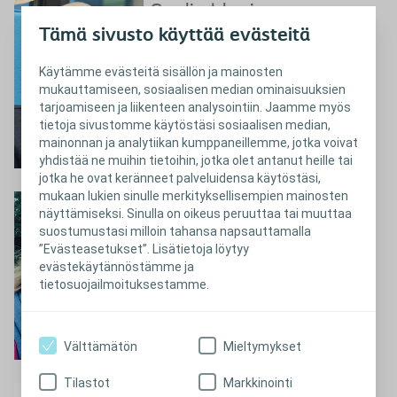
Saulin blogi
Tämä sivusto käyttää evästeitä
Lue Saulin blogia
Käytämme evästeitä sisällön ja mainosten
mukauttamiseen, sosiaalisen median ominaisuuksien
tarjoamiseen ja liikenteen analysointiin. Jaamme myös
tietoja sivustomme käytöstäsi sosiaalisen median,
mainonnan ja analytiikan kumppaneillemme, jotka voivat
yhdistää ne muihin tietoihin, jotka olet antanut heille tai
jotka he ovat keränneet palveluidensa käytöstäsi,
mukaan lukien sinulle merkityksellisempien mainosten
Eevan blogi
näyttämiseksi. Sinulla on oikeus peruuttaa tai muuttaa
suostumustasi milloin tahansa napsauttamalla
Lue Eevan blogia
”Evästeasetukset”. Lisätietoja löytyy
evästekäytännöstämme ja
tietosuojailmoituksestamme.
Välttämätön
Mieltymykset
Tilastot
Markkinointi
Vieraskynä