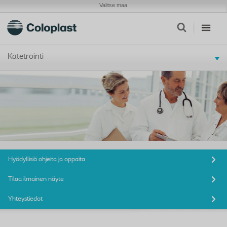
Valitse maa
Katetrointi
Hyödyllisiä ohjeita ja oppaita
Tilaa ilmainen näyte
Yhteystiedot