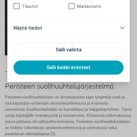
Tilastot
Markkinointi
Näytä tiedot
Salli valinta
Salli kaikki evästeet
Sulje
Peristeen suolihuuhtelujärjestelmä
Peristeen-suolihuuhtelulaite on ainutlaatuinen tapa tyhjentää suoli ja
sitä käytetään estämään ulosteinkontinenssia ja kroonista
ummetusta.Suolihuuhtelulaite on kannettava ja helppokäyttöinen. Tämä
antaa käyttäjälle itsenäisyyttä ja luottamusta. Kliinisissä tutkimuksissa,
joissa potilaina oli selkäydinvammaisia, Peristeen-suolihuuhtelulaitteen
on todettu vähentävän ulosteinkontinenssia ja ummetusta sekä
parantavan elämänlaatua (2).