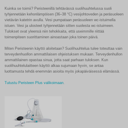
Kuinka se toimii? Peristeenillä tehtävässä suolihuuhtelussa suoli
tyhjennetään kehonlämpöisen (36–38 °C) vesijohtoveden ja peräsuoleen
vietävän katetrin avulla. Vesi pumpataan peräsuoleen wc-istuimella
istuen. Vesi ja ulosteet tyhjennetään sitten suolesta wc-istuimeen.
Tulokset ovat yleensä niin tehokkaita, että useimmille riittää
toimenpiteen suorittaminen ainoastaan joka toinen päivä.
Miten Peristeenin käyttö aloitetaan? Suolihuuhtelua tulee toteuttaa vain
terveydenhuollon ammattilaisen ohjeistuksen mukaan. Terveydenhullon
ammattilainen opastaa sinua, jotta saat parhaan tuloksen. Kun
suolihuuhtelulaitteen käyttö alkaa sujumaan hyvin, se antaa
luottamusta tehdä enemmän asioita myös jokapäiväisessä elämässä.
Tutustu Peristeen Plus valikoimaan
.