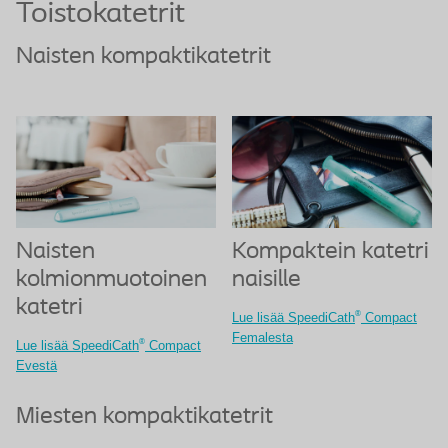
Toistokatetrit
Naisten kompaktikatetrit
Naisten
Kompaktein katetri
kolmionmuotoinen
naisille
katetri
®
Lue lisää SpeediCath
Compact
Femalesta
®
Lue lisää SpeediCath
Compact
Evestä
Miesten kompaktikatetrit