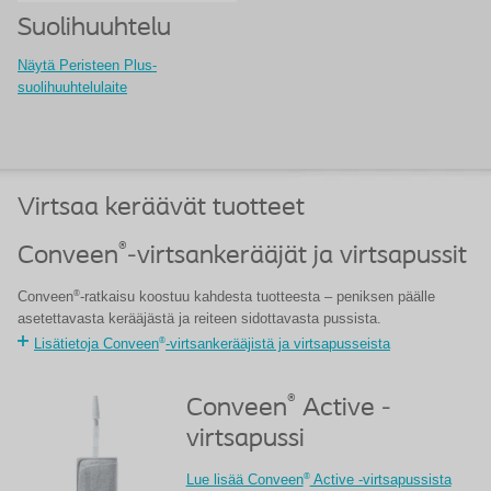
Suolihuuhtelu
Näytä Peristeen Plus-
suolihuuhtelulaite
Virtsaa keräävät tuotteet
®
Conveen
-virtsankerääjät ja virtsapussit
®
Conveen
-ratkaisu koostuu kahdesta tuotteesta – peniksen päälle
asetettavasta kerääjästä ja reiteen sidottavasta pussista.
®
Lisätietoja Conveen
-virtsankerääjistä ja virtsapusseista
®
Conveen
Active -
virtsapussi
®
Lue lisää Conveen
Active -virtsapussista