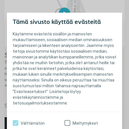
Tämä sivusto käyttää evästeitä
Käytämme evästeitä sisällön ja mainosten
mukauttamiseen, sosiaalisen median ominaisuuksien
tarjoamiseen ja liikenteen analysointiin. Jaamme myös
tietoja sivustomme käytöstäsi sosiaalisen median,
®
Suolihuuhtelu ja Peristeen
Plus
mainonnan ja analytiikan kumppaneillemme, jotka voivat
Tutustu Peristeen Plus -suolihuuhtelujärjestelmän uusiin
yhdistää ne muihin tietoihin, jotka olet antanut heille tai
ominaisuuksiin. Peristeen Plus on Coloplastin suolihuuhtelulaite
jotka he ovat keränneet palveluidensa käytöstäsi,
henkilöille, jotka kärsivät ulosteinkontinenssista tai kroonisesta
mukaan lukien sinulle merkityksellisempien mainosten
ummetuksesta. Peristeenin käyttö minimoi ulosteen karkaamiseen
näyttämiseksi. Sinulla on oikeus peruuttaa tai muuttaa
mahdollisuuden.
suostumustasi milloin tahansa napsauttamalla
”Evästeasetukset”. Lisätietoja löytyy
evästekäytännöstämme ja
tietosuojailmoituksestamme.
®
Sulje
Suolihuuhtelu ja Peristeen
Plus
Välttämätön
Mieltymykset