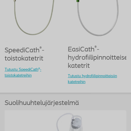
®
EasiCath
-
®
SpeediCath
-
hydrofiilipinnoitteiset
toistokatetrit
katetrit
®
Tutustu SpeediCath
-
toistokatetreihin
Tutustu hydrofiilipinnoitteisiin
katetreihin
Suolihuuhtelujärjestelmä