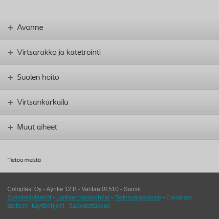
Avanne
Virtsarakko ja katetrointi
Suolen hoito
Virtsankarkailu
Muut aiheet
Tietoa meistä
Coloplast Oy - Äyritie 12 B -
Vantaa
01510
-
Suomi
Evästekäytännöt
-
Lailliset näkökohdat
-
Tietosuojaseloste
-
Coloplast-
tuotteet - käyttöohjeet
-
Saavutettavuus