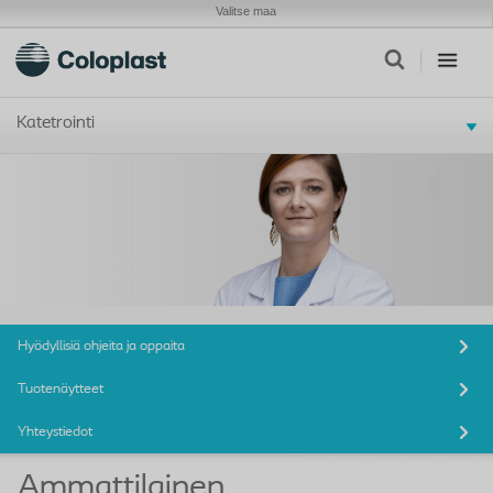
Valitse maa
Katetrointi
Hyödyllisiä ohjeita ja oppaita
Tuotenäytteet
Yhteystiedot
Ammattilainen