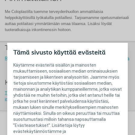
Me Coloplastilla tuemme terveydenhuollon ammattilaisia
helppokäyttöisillä työkaluilla potilaillesi. Tarjoamamme opetusmateriaali
auttaa potilaitasi ymmärtämään omaa tilaansa. Lisäksi löydät
tuoteratkaisuja inkontinenssin hoitoon.
Tuoteratkaisut
Opetusmateriaali
Tämä sivusto käyttää evästeitä
Ratkaisuja inkontinenssin hoitoon
Oppaita ja työkaluja virtsarakon ja
suolen hallintaan
Käytämme evästeitä sisällön ja mainosten
mukauttamiseen, sosiaalisen median ominaisuuksien
tarjoamiseen ja liikenteen analysointiin. Jaamme myös
Kliininen näyttö
tietoja sivustomme käytöstäsi sosiaalisen median,
mainonnan ja analytiikan kumppaneillemme, jotka voivat
Tutkimukset ja kliininen näyttö
yhdistää ne muihin tietoihin, jotka olet antanut heille tai
inkontinenssin hoidossa
jotka he ovat keränneet palveluidensa käytöstäsi,
mukaan lukien sinulle merkityksellisempien mainosten
näyttämiseksi. Sinulla on oikeus peruuttaa tai muuttaa
suostumustasi milloin tahansa napsauttamalla
”Evästeasetukset”. Lisätietoja löytyy
evästekäytännöstämme ja