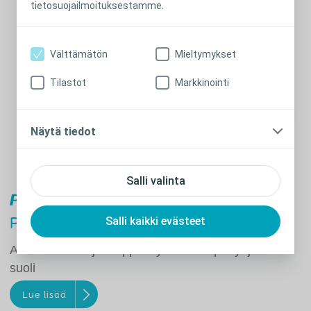
tietosuojailmoituksestamme.
Välttämätön
Mieltymykset
Tilastot
Markkinointi
Näytä tiedot
Salli valinta
Salli kaikki evästeet
®
Peristeen
Plus
Ainutlaatuinen ja helppokäyttöinen tapa tyhjentää
suoli
Lue lisää