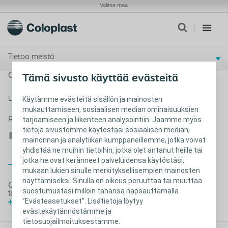
Valitse maa
Tietoa meistä
Coloplast avaa tuotevaraston Suomeen
Tämä sivusto käyttää evästeitä
Lataa tiedote pdf:nä
Käytämme evästeitä sisällön ja mainosten
mukauttamiseen, sosiaalisen median ominaisuuksien
tarjoamiseen ja liikenteen analysointiin. Jaamme myös
Related files
tietoja sivustomme käytöstäsi sosiaalisen median,
Tiedote_9.11.2020_Coloplast_avaa_tuotevaraston_Suomeen.pdf
mainonnan ja analytiikan kumppaneillemme, jotka voivat
yhdistää ne muihin tietoihin, jotka olet antanut heille tai
jotka he ovat keränneet palveluidensa käytöstäsi,
Sulje
mukaan lukien sinulle merkityksellisempien mainosten
näyttämiseksi. Sinulla on oikeus peruuttaa tai muuttaa
Coloplast Oy tiedote - koronavirustilanteen vaikutus
suostumustasi milloin tahansa napsauttamalla
toimintaamme
”Evästeasetukset”. Lisätietoja löytyy
Lataa tiedote pdf-tiedostona
evästekäytännöstämme ja
tietosuojailmoituksestamme.