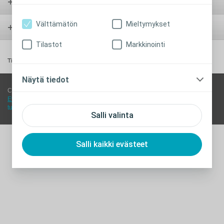
Virtsankarkailu
Välttämätön
Mieltymykset
Muut aiheet
Tilastot
Markkinointi
Tietoa meistä
Näytä tiedot
Coloplast Oy - Äyritie 12 B -
Vantaa
01510
-
Suomi
Evästekäytännöt
-
Lailliset näkökohdat
-
Tietosuojaseloste
-
Coloplast-
tuotteet - käyttöohjeet
-
Saavutettavuus
Salli valinta
Katso työpöytäversio
Salli kaikki evästeet