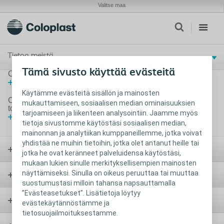
Valitse maa
Tietoa meistä
Tämä sivusto käyttää evästeitä
Coloplast avaa tuotevaraston Suomeen
Lataa tiedote pdf-tiedostona
Käytämme evästeitä sisällön ja mainosten
Coloplast Oy tiedote - koronavirustilanteen vaikutus
mukauttamiseen, sosiaalisen median ominaisuuksien
toimintaamme
tarjoamiseen ja liikenteen analysointiin. Jaamme myös
Lataa tiedote pdf-tiedostona
tietoja sivustomme käytöstäsi sosiaalisen median,
mainonnan ja analytiikan kumppaneillemme, jotka voivat
yhdistää ne muihin tietoihin, jotka olet antanut heille tai
Avanne
jotka he ovat keränneet palveluidensa käytöstäsi,
mukaan lukien sinulle merkityksellisempien mainosten
näyttämiseksi. Sinulla on oikeus peruuttaa tai muuttaa
Virtsarakko ja katetrointi
suostumustasi milloin tahansa napsauttamalla
”Evästeasetukset”. Lisätietoja löytyy
Suolen hoito
evästekäytännöstämme ja
tietosuojailmoituksestamme.