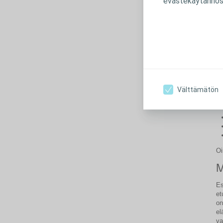
evästekäytännös
vi
sa
(v
pi
V
s
Sa
Välttämätön
Oi
M
Es
et
on
el
va