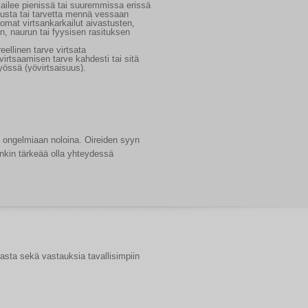
kailee pienissä tai suuremmissa erissä
tusta tai tarvetta mennä vessaan
tomat virtsankarkailut aivastusten,
, naurun tai fyysisen rasituksen
ireellinen tarve virtsata
virtsaamisen tarve kahdesti tai sitä
össä (yövirtsaisuus).
t ongelmiaan noloina. Oireiden syyn
enkin tärkeää olla yhteydessä
nasta sekä vastauksia tavallisimpiin