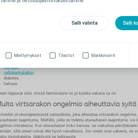
tämme ja tietosuojailmoituksestamme.
rtsaumpea tai estää rakon tyhjentymisen täysin ja vaativat katetrointia. Jotkut
iraudet voivat aiheuttaa inkontinenssia, jolloin virtsaa keräävät tuotteet
irtsankerääjä ja pussi) tarjoavat miehille mukavan vaihtoehdon. Naisille on tarj
kkuhousunsuojia ja tippasuojia.
Salli valinta
Salli k
irtsaamisongelmia aiheuttavia hermoperäis
airauksia
irauksia, jotka vaurioittavat hermoja:
Mieltymykset
Tilastot
Markkinointi
selkäydinvamma
MS-tauti
selkärankahalkio
diabetes
halvaus
reet riippuvat siitä, missä hermovaurio on ja kuinka vakava se on.
uita virtsarakon ongelmia aiheuttavia syitä
imerkki ei-neurogeenisestä sairaudesta, joka aiheuttaa virtsarakon ongelmia,
urauhasen laajentuma. Miehillä, joilla on todettu eturauhasen laajentuma, voi 
gelmia virtsatessa. Kun eturauhasen koko kasvaa, se vaikuttaa päivittäiseen
ämään, sillä oireet voivat olla hyvin vaivalloisia. Jos oireet ovat vakavia, ne v
atia toistokatetria, lääkitystä tai leikkausta.