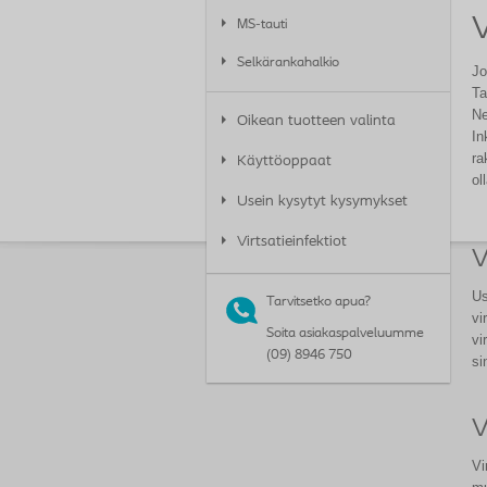
V
MS-tauti
Selkärankahalkio
Jo
Ta
Ne
Oikean tuotteen valinta
In
ra
Käyttöoppaat
ol
Usein kysytyt kysymykset
Virtsatieinfektiot
V
Us
Tarvitsetko apua?
vi
Soita asiakaspalveluumme
vi
(09) 8946 750
si
V
Vi