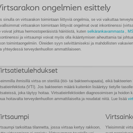
irtsarakon ongelmien esittely
s sinulla on virtsarakon toimintaan liittyviä ongelmia, se voi vaikuttaa tervey
vallisimmat virtsarakon toimintaan liittyvät ongelmat ovat inkontinenssi (virtsa
 voivat johtua hermostoperäisistä häiriöistä, kuten
selkärankavammasta
,
MS
kontinenssi ja virtsaumpi voivat myös olla ikääntymisen aiheuttamia tai johtua
kon toimintaongelmiin. Oireiden syyn selvittämiseksi ja mahdollisten vakavie
la yhteydessä terveydenhuollon ammattilaiseen.
irtsatietulehdukset
eimmilla ihmisillä virtsa on steriiliä (itiö- tai bakteerivapaata), eikä bakteeri
rtsatieinfektiota (VTI). Jos bakteerien määrä kuitenkin lisääntyy tietylle tasol
rtsateissä, joka täytyy hoitaa. Virtsatieinfektioiden diagnosoimisen ja hoidon 
nua hoitavalta terveydenhuollon ammattilaiselta ja noudatat niitä. Lue lisää
vir
irtsaumpi
Virtsaink
rtsaumpi tarkoittaa tilannetta, jossa virtsaa kertyy rakkoon,
Yleisimmät virt