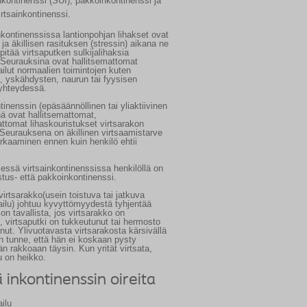
nkontinenssi (SUI), pakkoinkontinenssi ja
rtsainkontinenssi.
nkontinenssissa
lantionpohjan lihakset ovat
, ja äkillisen rasituksen (stressin) aikana ne
pitää virtsaputken sulkijalihaksia
. Seurauksina ovat hallitsemattomat
ailut normaalien toimintojen kuten
, yskähdysten, naurun tai fyysisen
 yhteydessä.
tinenssin
(epäsäännöllinen tai yliaktiivinen
ä ovat hallitsemattomat,
attomat lihaskouristukset virtsarakon
 Seurauksena on äkillinen virtsaamistarve
arkaaminen ennen kuin henkilö ehtii
sessä virtsainkontinenssissa
henkilöllä on
tus- että pakkoinkontinenssi.
virtsarakko
(usein toistuva tai jatkuva
ailu) johtuu kyvyttömyydestä tyhjentää
on tavallista, jos virtsarakko on
t, virtsaputki on tukkeutunut tai hermosto
unut. Ylivuotavasta virtsarakosta kärsivällä
on tunne, että hän ei koskaan pysty
n rakkoaan täysin. Kun yrität virtsata,
u on heikko.
iä inkontinenssin oireita
ailu