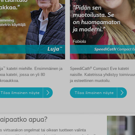
™
®
ja
katetri miehille. Ensimmäinen ja
SpeediCath
Compact Eve katetri
noa katetri, jossa on yli 80
naisille. Katetrissa yhdistyy toimivuu
kroaukkoa.
ja esteettinen muotoilu.
Tilaa ilmainen näyte
Tilaa ilmainen näyte
aipaatko apua?
s virtsarakon ongelmat tai oikean tuotteen valinta