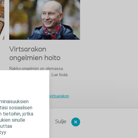
Virtsarakon
ongelmien hoito
Rakko-ongelmiin on olemassa
monenlaisia ratkaisuja. Lue lisää.
Kuinka pitää huolta virtsarakon
minaisuuksien
toiminnasta
äsi sosiaalisen
tietoihin, jotka
kien sinulle
Sulje
uuttaa
tyy
ttaa