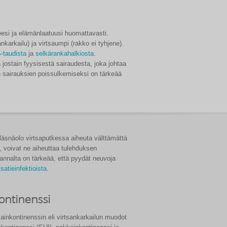
teesi ja elämänlaatuusi huomattavasti.
nkarkailu) ja virtsaumpi (rakko ei tyhjene).
-taudista
ja
selkärankahalkiosta
.
 jostain fyysisestä sairaudesta, joka johtaa
n sairauksien poissulkemiseksi on tärkeää
en läsnäolo virtsaputkessa aiheuta välttämättä
le, voivat ne aiheuttaa tulehduksen
kannalta on tärkeää, että pyydät neuvoja
tsatieinfektioista
.
ontinenssi
sainkontinenssin eli virtsankarkailun muodot