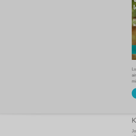
Lu
ai
mi
K
Jo