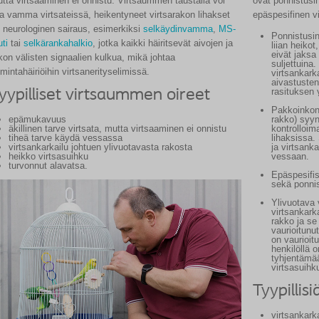
tta virtsaaminen ei onnistu.
Virtsaummen taustalla voi
ovat ponnistusi
la vamma virtsateissä, heikentyneet virtsarakon lihakset
epäspesifinen vi
i neurologinen sairaus, esimerkiksi
selkäydinvamma
,
MS-
Ponnistusi
uti
tai
selkärankahalkio
, jotka kaikki häiritsevät aivojen ja
liian heikot
eivät jaksa 
kon välisten signaalien kulkua, mikä johtaa
suljettuina
imintahäiriöihin virtsanerityselimissä.
virtsankark
aivastusten
rasituksen
yypilliset virtsaummen oireet
Pakkoinkon
epämukavuus
rakko) syyn
äkillinen tarve virtsata, mutta virtsaaminen ei onnistu
kontrolloim
tiheä tarve käydä vessassa
lihaksissa.
virtsankarkailu johtuen ylivuotavasta rakosta
ja virtsank
heikko virtsasuihku
vessaan.
turvonnut alavatsa.
Epäspesifi
sekä ponnis
Ylivuotava 
virtsankark
rakko ja se 
vaurioitunu
on vaurioit
henkilöllä 
tyhjentämää
virtsasuihk
Tyypillis
virtsankark