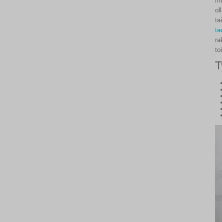
mu
ol
ta
ta
ra
to
T