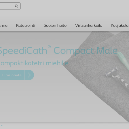
anne
Katetrointi
Suolen hoito
Virtsankarkailu
Kotijakelu
®
SpeediCath
ompaktikatetri miehille
Tilaa näyte