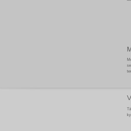
M
Mo
se
te
V
Tä
ky