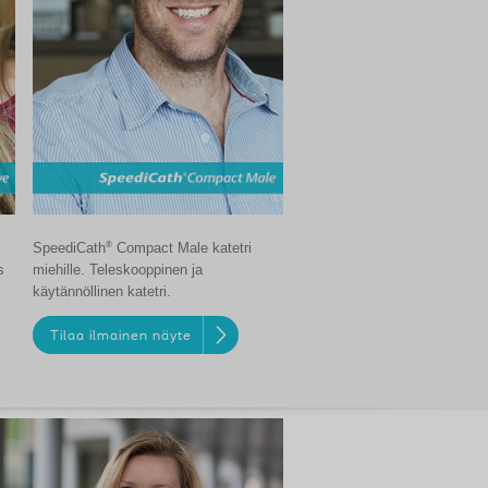
®
SpeediCath
Compact Male katetri
s
miehille. Teleskooppinen ja
käytännöllinen katetri.
Tilaa ilmainen näyte