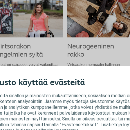
irtsarakon
Neurogeeninen
ngelmien syitä
rakko
eat eri sairaudet voivat vaikeuttaa
Virtsarakon normaalin hallinnan
rtsauskykyä ja aiheuttaa ongelmia
heikentymistä kutsutaan yleisnimellä
rtsarakossa. Oireet riippuvat taustalla
neurogeeninen rakko.
usto käyttää evästeitä
evista syistä.
Opi lisää neurogeenisestä rakosta
tä sisällön ja mainosten mukauttamiseen, sosiaalisen median o
liikenteen analysointiin. Jaamme myös tietoja sivustomme käytöst
 ja analytiikan kumppaneillemme, jotka voivat yhdistää ne muihin 
le tai jotka he ovat keränneet palveluidensa käytöstäsi, mukaan lu
irtsarakon ongelmien syitä
pien mainosten näyttämiseksi. Sinulla on oikeus peruuttaa tai m
lloin tahansa napsauttamalla ”Evästeasetukset”. Lisätietoja löy
rtsaamisongelmien taustalla olevat lääketieteelliset syyt jaetaan yleensä joko
rmostollisiin tai ei-hermostollisiin sairaustiloihin. Jotkut sairaudet voivat aiheu