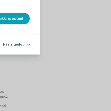
olla
aikki evästeet
iä
Näytä tiedot
 on
ilmetä
oivat