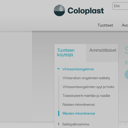
Tuotteet
Av
Tuotteen
Ammattilaiset
käyttäjä
K
Virtsaamisongelmat
Virtsarakon ongelmien esittely
Virtsaamisongelmien syyt ja hoito
Toistokatetrit miehille ja naisille
Naisten inkontinenssi
Miesten inkontinenssi
Selkäydinvamma