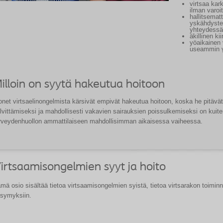
virtsaa kar
ilman varoi
hallitsemat
yskähdysten
yhteydessä
äkillinen ki
yöaikainen 
useammin y
illoin on syytä hakeutua hoitoon
net virtsaelinongelmista kärsivät empivät hakeutua hoitoon, koska he pitävä
lvittämiseksi ja mahdollisesti vakavien sairauksien poissulkemiseksi on kuit
rveydenhuollon ammattilaiseen mahdollisimman aikaisessa vaiheessa.
irtsaamisongelmien syyt ja hoito
mä osio sisältää tietoa virtsaamisongelmien syistä, tietoa virtsarakon toimin
symyksiin.