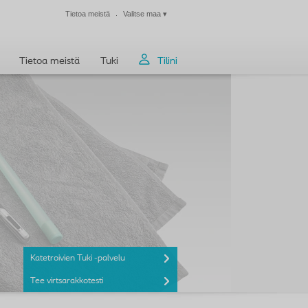
Tietoa meistä
Valitse maa
▾
Sulje
Tietoa meistä
Tuki
Tilini
Katetroivien Tuki -palvelu
Tee virtsarakkotesti