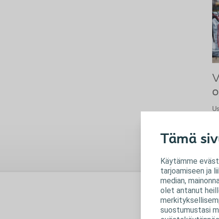
V
o
Us
vi
vi
Tämä siv
ol
Käytämme evästei
tarjoamiseen ja 
median, mainonnan
olet antanut heil
V
merkityksellisem
suostumustasi mi
Vi
he