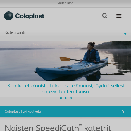
Valitse maa
Katetrointi
Kun katetroinnista tulee osa elämääsi, löydä itsellesi
sopivin tuoteratkaisu
Coloplast Tuki -palvelu
®
Naisten SpeediCath
katetrit