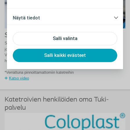
Näytä tiedot
SpeediCath - suunniteltu sinulle
Salli valinta
®
SpeediCath
-katetreissa käytetään kolmikerrospinnoiteteknologiaa,
joka mahdollistaa hellävaraisen katetrin sisäänviennin ja matalamman
Salli kaikki evästeet
VTI-riskin*. Suunniteltu huomioiden sinun virtsarakkosi terveys,
hyvinvointisi ja arkesi.
*Verrattuna pinnoittamattomiin katetreihin
Katso video
Katetroivien henkilöiden oma Tuki-
palvelu