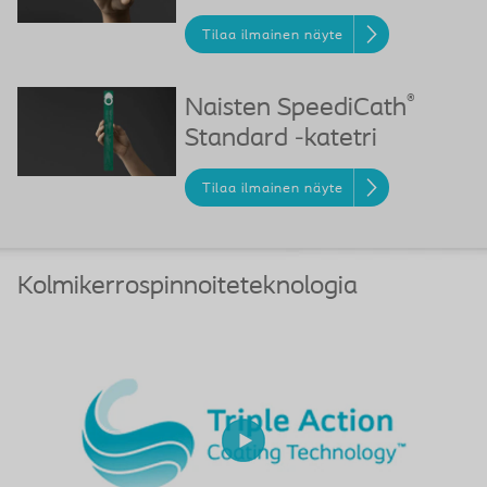
Tilaa ilmainen näyte
®
Naisten SpeediCath
Standard -katetri
Tilaa ilmainen näyte
Kolmikerrospinnoiteteknologia