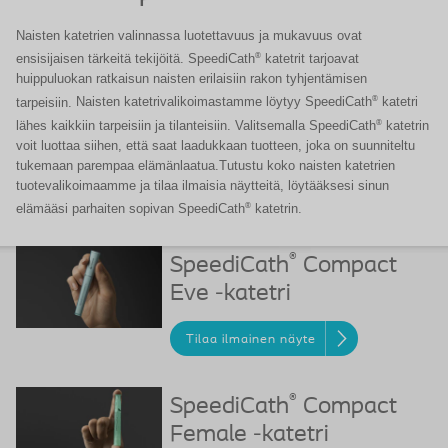
Naisten katetrien valinnassa luotettavuus ja mukavuus ovat
®
ensisijaisen tärkeitä tekijöitä. SpeediCath
katetrit tarjoavat
huippuluokan ratkaisun naisten erilaisiin rakon tyhjentämisen
®
tarpeisiin.
Naisten katetrivalikoimastamme löytyy SpeediCath
katetri
®
lähes kaikkiin tarpeisiin ja tilanteisiin.
Valitsemalla SpeediCath
katetrin
voit luottaa siihen, että saat laadukkaan tuotteen, joka on suunniteltu
tukemaan parempaa elämänlaatua.
Tutustu koko naisten katetrien
tuotevalikoimaamme ja tilaa ilmaisia näytteitä, löytääksesi sinun
®
elämääsi parhaiten sopivan SpeediCath
katetrin.
®
SpeediCath
Compact
Eve -katetri
Tilaa ilmainen näyte
®
SpeediCath
Compact
Female -katetri