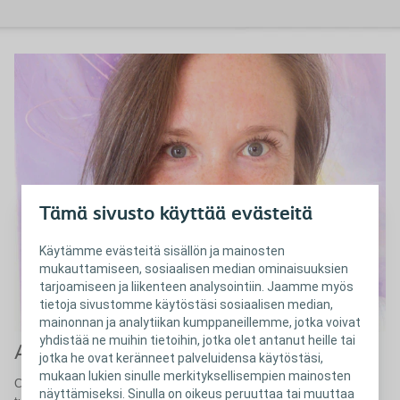
Tämä sivusto käyttää evästeitä
Käytämme evästeitä sisällön ja mainosten
mukauttamiseen, sosiaalisen median ominaisuuksien
tarjoamiseen ja liikenteen analysointiin. Jaamme myös
tietoja sivustomme käytöstäsi sosiaalisen median,
mainonnan ja analytiikan kumppaneillemme, jotka voivat
yhdistää ne muihin tietoihin, jotka olet antanut heille tai
Avanneleikkauksen jälkeen
jotka he ovat keränneet palveluidensa käytöstäsi,
mukaan lukien sinulle merkityksellisempien mainosten
Christa Poranderin blogisarja jatkuu avanneleikkauksen jälkeisissä
näyttämiseksi. Sinulla on oikeus peruuttaa tai muuttaa