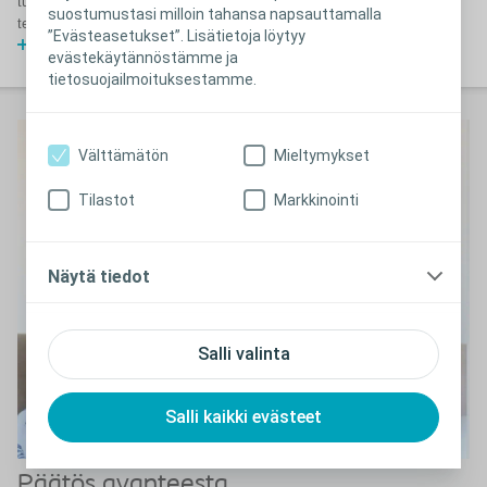
tunnelmissa. Vaikka alussa oli vastoinkäymisiä, vertaisten ja
suostumustasi milloin tahansa napsauttamalla
terveydenhuollon ammattilaisten avulla tilanne saatiin korjattua.
”Evästeasetukset”. Lisätietoja löytyy
Lue lisää
evästekäytännöstämme ja
tietosuojailmoituksestamme.
Välttämätön
Mieltymykset
Tilastot
Markkinointi
Näytä tiedot
Salli valinta
Salli kaikki evästeet
Päätös avanteesta