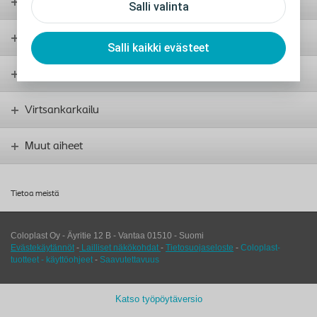
Avanne
Salli valinta
Virtsarakko ja katetrointi
Salli kaikki evästeet
Suolen hoito
Virtsankarkailu
Muut aiheet
Tietoa meistä
Coloplast Oy - Äyritie 12 B -
Vantaa
01510
-
Suomi
Evästekäytännöt
-
Lailliset näkökohdat
-
Tietosuojaseloste
-
Coloplast-
tuotteet - käyttöohjeet
-
Saavutettavuus
Katso työpöytäversio