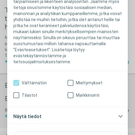
tarjoamiseen ja liikenteen analysointiin. Jaamme myös
tietoja sivustomme käytöstäsi sosiaalisen median,
Tavoitteenamme on helpottaa intiimiä
mainonnan ja analytiikan kumppaneillemme, jotka voivat
terveydenhuoltoa tarvitsevien
yhdistää ne muihin tietoihin, jotka olet antanut heille tai
jotka he ovat keränneet palveluidensa käytöstäsi,
henkilöiden elämää
mukaan lukien sinulle merkityksellisempien mainosten
Me Coloplastilla kuuntelemme asiakkaitamme, jotta ymmärtäisimme
näyttämiseksi. Sinulla on oikeus peruuttaa tai muuttaa
paremmin käyttäjien tarpeita. Kehitämme jatkuvasti uusia ja parempia
suostumustasi milloin tahansa napsauttamalla
tapoja toimia ja tuomme parhaat ideamme markkinoille.
”Evästeasetukset”. Lisätietoja löytyy
Tavoitteenamme on parantaa ihmisten elämänlaatua.
evästekäytännöstämme ja
Teemme tiivistä yhteistyötä terveydenhuollon ammattilaisten kanssa
tietosuojailmoituksestamme.
Välttämätön
Mieltymykset
®
BodyFit
Technology
Tilastot
Markkinointi
®
BodyFit
Technology
®
BodyFit
Technology - suunniteltu ajatellen yksilöllisiä vartalon muotoja
Näytä tiedot
BodyFit Technology on Coloplastin innovaatio avanteen hoidossa