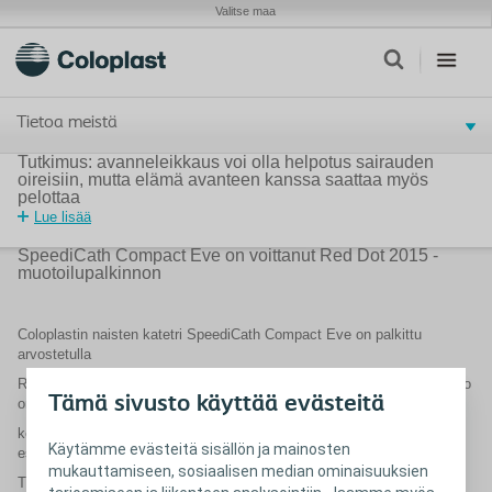
Valitse maa
Tietoa meistä
Tutkimus: avanneleikkaus voi olla helpotus sairauden
oireisiin, mutta elämä avanteen kanssa saattaa myös
pelottaa
Lue lisää
SpeediCath Compact Eve on voittanut Red Dot 2015 -
muotoilupalkinnon
Coloplastin naisten katetri SpeediCath Compact Eve on palkittu
arvostetulla
Red Dot -muotoilupalkinnolla. Vuodesta 1954 Red Dot -muotoilupalkinto
Tämä sivusto käyttää evästeitä
on
keskittynyt innovaatioihin, käyttökokemuksiin sekä kulutustavaroiden
Käytämme evästeitä sisällön ja mainosten
estetiikkaan.
mukauttamiseen, sosiaalisen median ominaisuuksien
Tänä vuonna tuomaristo koostui muotoilun asiantuntijoista eri puolilta