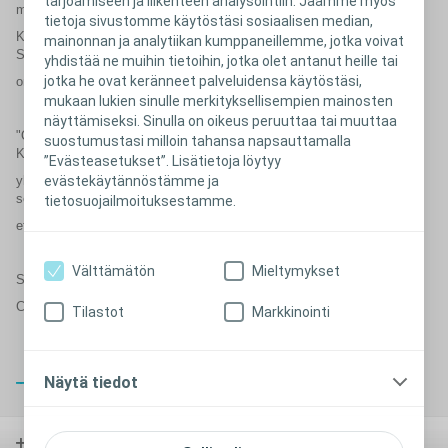
tarjoamiseen ja liikenteen analysointiin. Jaamme myös
maailmaa.
tietoja sivustomme käytöstäsi sosiaalisen median,
Kilpailussa oli 1994 osanottajaa 56 maasta. Coloplastin lanseeraama
mainonnan ja analytiikan kumppaneillemme, jotka voivat
SpeediCath Compact Eve
yhdistää ne muihin tietoihin, jotka olet antanut heille tai
jotka he ovat keränneet palveluidensa käytöstäsi,
on otettu onnistuneesti vastaan eri puolilla maailmaa.
mukaan lukien sinulle merkityksellisempien mainosten
näyttämiseksi. Sinulla on oikeus peruuttaa tai muuttaa
"Olemme erittäin ylpeitä ja tyytyväisiä Red Dot -muotoilupalkinnosta.
suostumustasi milloin tahansa napsauttamalla
Koemme, että se on
”Evästeasetukset”. Lisätietoja löytyy
yleinen tunnustus erityisesti siitä, miten olemme onnistuneet yhdistää
evästekäytännöstämme ja
sekä toiminnallisuuden
tietosuojailmoituksestamme.
että designin."
Välttämätön
Mieltymykset
Senior Vice President Coloplast Oliver Johansen
Coloplast
Tilastot
Markkinointi
Näytä tiedot
Sulje
Avanne