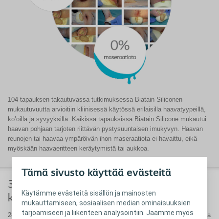
104 tapauksen takautuvassa tutkimuksessa Biatain Siliconen
mukautuvuutta arvioitiin kliinisessä käytössä erilaisilla haavatyypeillä,
ko’oilla ja syvyyksillä. Kaikissa tapauksissa Biatain Silicone mukautui
haavan pohjaan tarjoten riittävän pystysuuntaisen imukyvyn. Haavan
reunojen tai haavaa ympäröivän ihon maseraatiota ei havaittu, eikä
myöskään haavaeritteen keräytymistä tai aukkoa.
Tämä sivusto käyttää evästeitä
3DFit-teknologia painehaavojen
Käytämme evästeitä sisällön ja mainosten
kliinisessä hoidossa
mukauttamiseen, sosiaalisen median ominaisuuksien
tarjoamiseen ja liikenteen analysointiin. Jaamme myös
28-vuotias miehellä, jolla on neurodegeneratiivinen sairaus, on oikeassa