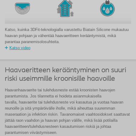
Katso, kuinka 3DFit-teknologialla varustettu Biatain Silicone mukautuu
haavan pohjaan ja vähentää haavaeritteen kerääntymistä, mikä
parantaa paranemisolosuhteita.
Katso video
Haavaeritteen kerääntyminen on suuri
riski useimmille kroonisille haavoille
Haavanhaavaerite tai tulehdusneste estää kroonisten haavojen
parantumista. Jos tilannetta ei hoideta asianmukaisella
tavalla, haavaerite tai tulehdusneste voi kasautua ja vuotaa haavan
reunoille ja sitä ympäröivälle iholle, mikä aiheuttaa suuremman
maseraation ja infektion riskin. Tavanomaiset vaahtosidokset saattavat
jättää raon vaahdon ja haavan pohjan välille, mikä lisää potilailla
haavaeritteen/tulehdusnesteen kasautumisen riskiä ja johtaa
parantumisen viivästymiseen.