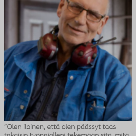
"Olen iloinen, että olen päässyt taas
takaisin työpajalleni tekemään sitä, mitä