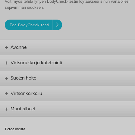
Voit myös tehdä lyhyen BodyCheck-testin löytääksesi sinun vartalollesi
sopivimman sidoksen.
Tee BodyCheck-testi
Avanne
Virtsarakko ja katetrointi
Suolen hoito
Virtsankarkailu
Muut aiheet
Tietoa meistä