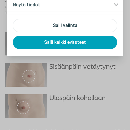
Concave saattaa sopia sinulle. Se on ainoa kaareville alueille
Näytä tiedot
suunniteltu avannetuote, joka istuu varmasti pullistumiin ja tyriin sekä
mukautuu vartalonmuotoihin.
Salli valinta
Tasainen
Salli kaikki evästeet
Sisäänpäin vetäytynyt
Ulospäin kohollaan