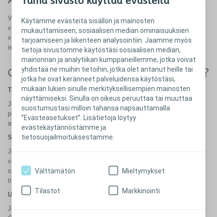
Avanne muuttuu ajan kanssa
Tämä sivusto käyttää evästeitä
Vartalot muuttuvat ajan kanssa, joten aiemmin sinulle sopinut sidos ei
Käytämme evästeitä sisällön ja mainosten
välttämättä enää tulevaisuudessa sovi sinulle. Nykyiseen
mukauttamiseen, sosiaalisen median ominaisuuksien
vartaloprofiiliisi sopivan avannesidoksen löytäminen on tärkeää
tarjoamiseen ja liikenteen analysointiin. Jaamme myös
istuvuuden takia.
tietoja sivustomme käytöstäsi sosiaalisen median,
mainonnan ja analytiikan kumppaneillemme, jotka voivat
yhdistää ne muihin tietoihin, jotka olet antanut heille tai
Onko avannealueesi ulospäin kohollaan?
jotka he ovat keränneet palveluidensa käytöstäsi,
mukaan lukien sinulle merkityksellisempien mainosten
Tasainen
näyttämiseksi. Sinulla on oikeus peruuttaa tai muuttaa
Jos avainalueesi on vatsasi ihon tasolla, SenSura Mio voi istua sinulle
suostumustasi milloin tahansa napsauttamalla
parhaiten. Sen elastinen pohjalevy takaa tiiviin istuvuuden tasaisella
”Evästeasetukset”. Lisätietoja löytyy
avannealueella.
evästekäytännöstämme ja
tietosuojailmoituksestamme.
Sisäänpäin vetäytynyt
Jos avannealueesi on sisäänpäin vetäytynyt muodostaen kuopan
vatsaasi, Sensura Mio Convex voi parantaa istuvuutta. Sen
Välttämätön
Mieltymykset
sisäänrakennettu joustoverkko taipuu avanteesi ympärillä varmasti ja
tiiviisti.
Tilastot
Markkinointi
Ulospäin kohollaan
Jos avannealueellasi on pullistumia tai kohoumia, SenSura Mio