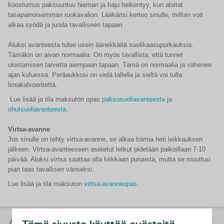
koostumus paksuuntuu hieman ja haju heikentyy, kun aloitat
tasapainoisemman ruokavalion. Lääkärisi kertoo sinulle, milloin voit
alkaa syödä ja juoda tavalliseen tapaan.
Aluksi avanteesta tulee usein äänekkäitä suolikaasupurkauksia.
Tämäkin on aivan normaalia. On myös tavallista, että tunnet
ulostamisen tarvetta aiempaan tapaan. Tämä on normaalia ja vähenee
ajan kuluessa. Peräaukkosi on vielä tallella ja sieltä voi tulla
limakalvoeritettä.
Lue lisää ja tila maksuton opas
paksusuoliavanteesta
ja
ohutsuoliavanteesta
.
Virtsa-avanne
Jos sinulle on tehty virtsa-avanne, se alkaa toimia heti leikkauksen
jälkeen. Virtsa-avanteeseen asetetut letkut pidetään paikoillaan 7-10
päivää. Aluksi virtsa saattaa olla kirkkaan punaista, mutta se muuttuu
pian taas tavallisen väriseksi.
Lue lisää ja tila maksuton
virtsa-avanneopas
.