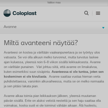
Valitse maa
Avanne
Miltä avanteeni näytää?
Avanteesi on kostea ja väriltään vaaleanpunertava ja se työntyy ulos
vatsasta. Se voi olla alkuun melko turvonnut, mutta turvotus laskee
ajan kuluessa, yleensä noin 6–8 viikon sisällä leikkauksesta. Avanne
on väriltään punainen. Väri johtuu siitä, että avanne on limakalvoa,
kuten esimerkiksi suun sisäpinta.
Avanteessa ei ole tuntoa, joten sen
koskeminen ei ole kivuliasta
. Avanne saattaa vuotaa hieman verta
puhdistettaessa, varsinkin alkuvaiheessa, mutta se on melko normaalia
ja sen pitäisi lakata pian.
Avanne alkaa toimia pian leikkauksen jälkeen, yleensä muutaman
päivän sisällä. Erite on aluksi vetistä nestettä ja sen haju saattaa olla
voimakas, koska suoli ei ole toiminut vähään aikaan. Älä huolestu,