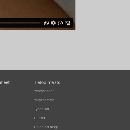
iheet
Tietoa meistä
Yhteystiedot
Yrityksemme
Työpaikat
Uutiset
Coloplast blogi