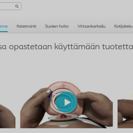
anne
Katetrointi
Suolen hoito
Virtsankarkailu
Kotijakelu
ssa opastetaan käyttämään tuotetta