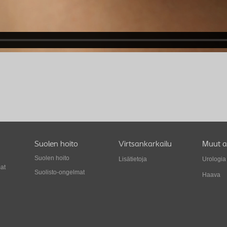
Suolen hoito
Virtsankarkailu
Muut a
Suolen hoito
Lisätietoja
Urologia
at
Suolisto-ongelmat
Haava