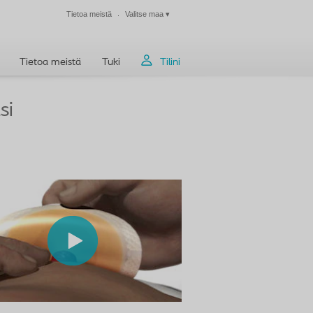
Tietoa meistä
Valitse maa
▾
Sulje
Tietoa meistä
Tuki
Tilini
si