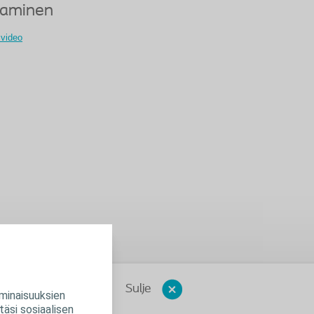
taminen
 video
Sulje
minaisuuksien
äsi sosiaalisen