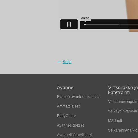
Sulje
Avanne
Virtsarakko ja
katetrointi
Elämää avanteen kanssa
Virtsaamisongelm
Ammattilaiset
Selkäydinvamma
BodyCheck
MS-tauti
Avannesidokset
Selkärankahalkio
Avannelisätarvikkeet