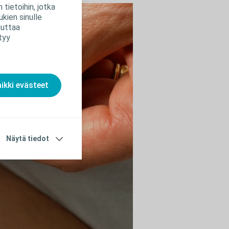
tietoihin, jotka
kien sinulle
uuttaa
tyy
aikki evästeet
Näytä tiedot