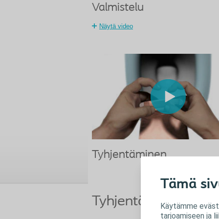
Valmistelu
Näytä video
Tyhjentäminen
Tämä siv
Tyhjentäminen
Käytämme evästei
tarjoamiseen ja 