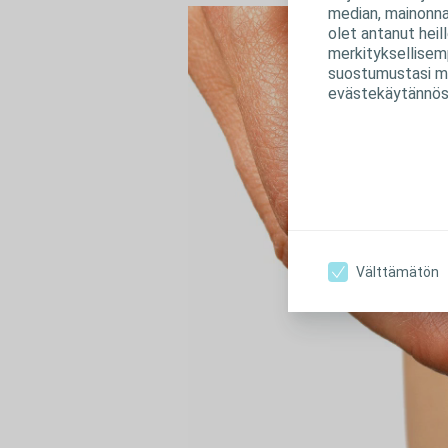
median, mainonnan
olet antanut heil
merkityksellisem
suostumustasi mi
evästekäytännös
Välttämätön