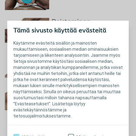
Poistaminen
Näytä video
Tämä sivusto käyttää evästeitä
Käytämme evästeitä sisällön ja mainosten
mukauttamiseen, sosiaalisen median ominaisuuksien
tarjoamiseen ja liikenteen analysointiin. Jaamme myös
Tyhjentäminen
tietoja sivustomme käytöstäsi sosiaalisen median,
Näytä video
mainonnan ja analytiikan kumppaneillemme, jotka voivat
yhdistää ne muihin tietoihin, jotka olet antanut heille tai
jotka he ovat keränneet palveluidensa käytöstäsi,
mukaan lukien sinulle merkityksellisempien mainosten
Suodattimen
näyttämiseksi. Sinulla on oikeus peruuttaa tai muuttaa
seuraaminen
suostumustasi milloin tahansa napsauttamalla
”Evästeasetukset”. Lisätietoja löytyy
evästekäytännöstämme ja
tietosuojailmoituksestamme.
Sulje
Suodattimen seuraaminen