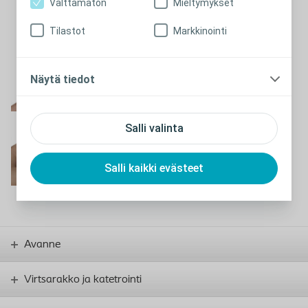
Välttämätön
Mieltymykset
Tilastot
Markkinointi
Sulje
Tyhjentäminen
Näytä tiedot
Näytä video
Salli valinta
Suodattimen
seuraaminen
Salli kaikki evästeet
Näytä video
Avanne
Virtsarakko ja katetrointi