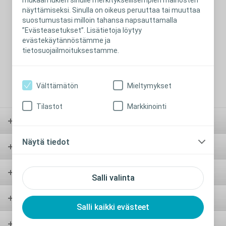
näyttämiseksi. Sinulla on oikeus peruuttaa tai muuttaa
suostumustasi milloin tahansa napsauttamalla
”Evästeasetukset”. Lisätietoja löytyy
evästekäytännöstämme ja
tietosuojailmoituksestamme.
Välttämätön
Mieltymykset
Tilastot
Markkinointi
Avanne
Näytä tiedot
Virtsarakko ja katetrointi
Suolen hoito
Salli valinta
Virtsankarkailu
Salli kaikki evästeet
Muut aiheet