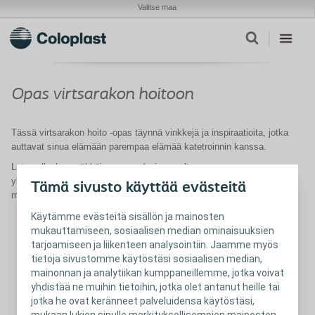
Valitse maa
Opas virtsarakon hoitoon
Tässä virtsarakon hoito -opas täynnä vinkkejä ja inspiraatioita, jotka
auttavat sinua elämään parempaa elämää katetroinnin kanssa.
Lataa allaoleva sähköinen opas (paina nuolta vasemmassa
yläkulmassa), tai säästä tämä nettisivu ja voit katsella ohjevihkoa
Tämä sivusto käyttää evästeitä
myös myöhemmin.
Käytämme evästeitä sisällön ja mainosten
mukauttamiseen, sosiaalisen median ominaisuuksien
tarjoamiseen ja liikenteen analysointiin. Jaamme myös
tietoja sivustomme käytöstäsi sosiaalisen median,
mainonnan ja analytiikan kumppaneillemme, jotka voivat
yhdistää ne muihin tietoihin, jotka olet antanut heille tai
jotka he ovat keränneet palveluidensa käytöstäsi,
mukaan lukien sinulle merkityksellisempien mainosten