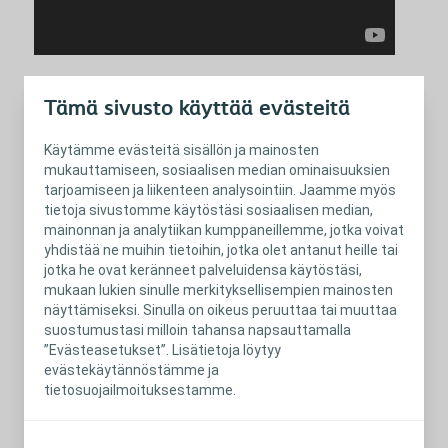
Tämä sivusto käyttää evästeitä
Sulje
Maastaveto
Käytämme evästeitä sisällön ja mainosten
Katso video
mukauttamiseen, sosiaalisen median ominaisuuksien
tarjoamiseen ja liikenteen analysointiin. Jaamme myös
tietoja sivustomme käytöstäsi sosiaalisen median,
mainonnan ja analytiikan kumppaneillemme, jotka voivat
Hauiskääntö
yhdistää ne muihin tietoihin, jotka olet antanut heille tai
jotka he ovat keränneet palveluidensa käytöstäsi,
Katso video
mukaan lukien sinulle merkityksellisempien mainosten
näyttämiseksi. Sinulla on oikeus peruuttaa tai muuttaa
suostumustasi milloin tahansa napsauttamalla
”Evästeasetukset”. Lisätietoja löytyy
Juoksia
evästekäytännöstämme ja
Katso video
tietosuojailmoituksestamme.