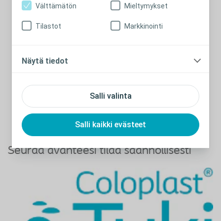
Välttämätön
Mieltymykset
Istumasoutu
Katso video
Tilastot
Markkinointi
Näytä tiedot
Ojentajat
Katso video
Salli valinta
Salli kaikki evästeet
Seuraa avanteesi tilaa säännöllisesti