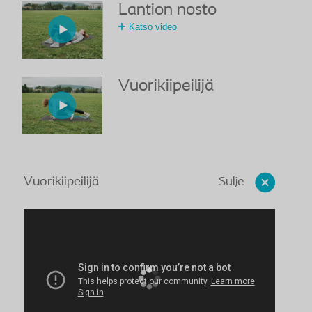
Lantion nosto
Katso video
Vuorikiipeilijä
Sulje
Vuorikiipeilijä