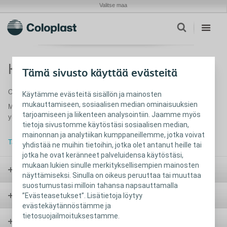
Valitse maa
Kiitos mielenkiinnostasi!
Tämä sivusto käyttää evästeitä
Olemme sinuun pian yhteydessä.
Käytämme evästeitä sisällön ja mainosten
mukauttamiseen, sosiaalisen median ominaisuuksien
Mikäli sinulla on kysyttävää, voit aina ottaa
tarjoamiseen ja liikenteen analysointiin. Jaamme myös
yhteyttä
asiakaspalveluumme
.
tietoja sivustomme käytöstäsi sosiaalisen median,
mainonnan ja analytiikan kumppaneillemme, jotka voivat
Takaisin etusivulle
yhdistää ne muihin tietoihin, jotka olet antanut heille tai
jotka he ovat keränneet palveluidensa käytöstäsi,
mukaan lukien sinulle merkityksellisempien mainosten
Avanne
näyttämiseksi. Sinulla on oikeus peruuttaa tai muuttaa
suostumustasi milloin tahansa napsauttamalla
Virtsarakko ja katetrointi
”Evästeasetukset”. Lisätietoja löytyy
evästekäytännöstämme ja
tietosuojailmoituksestamme.
Suolen hoito