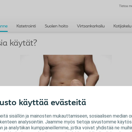
Tietoa m
anne
Katetrointi
Suolen hoito
Virtsankarkailu
Kotijakelu
ia käytät?
usto käyttää evästeitä
Suljettu pussi
tä sisällön ja mainosten mukauttamiseen, sosiaalisen median o
liikenteen analysointiin. Jaamme myös tietoja sivustomme käytöst
Pussissa ei ole hanaa tyhjentämistä varten
 ja analytiikan kumppaneillemme, jotka voivat yhdistää ne muihin 