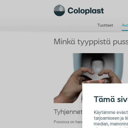
Tuotteet
Av
Minkä tyyppistä puss
Tämä siv
Tyhjennettävä pussi
Käytämme evästei
tarjoamiseen ja 
Pussissa on hana tyhjentämistä varten
median, mainonnan