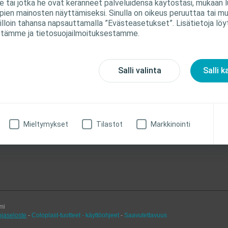
le tai jotka he ovat keränneet palveluidensa käytöstäsi, mukaan lu
Tätä minä käytän
pien mainosten näyttämiseksi. Sinulla on oikeus peruuttaa tai m
lloin tahansa napsauttamalla ”Evästeasetukset”. Lisätietoja löy
tämme ja tietosuojailmoituksestamme.
Suolen hoito
Virtsankarkailu
Muut a
Salli valinta
Salli k
Suolen hoito
Lisätietoja
Urologia
at
Suolisto-ongelmat
Haava
Mieltymykset
Tilastot
Markkinointi
alinta
mi
ojaseloste
-
Coloplast-tuotteet - käyttöohjeet
-
Saavutettavuus