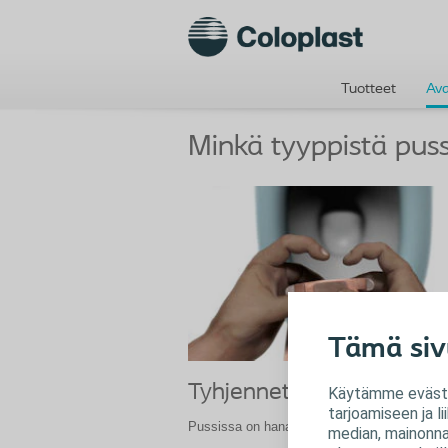
Tuotteet
Av
Minkä tyyppistä puss
Tämä siv
Tyhjennettävä pussi
Käytämme evästei
tarjoamiseen ja 
Pussissa on hana tyhjentämistä varten
median, mainonnan