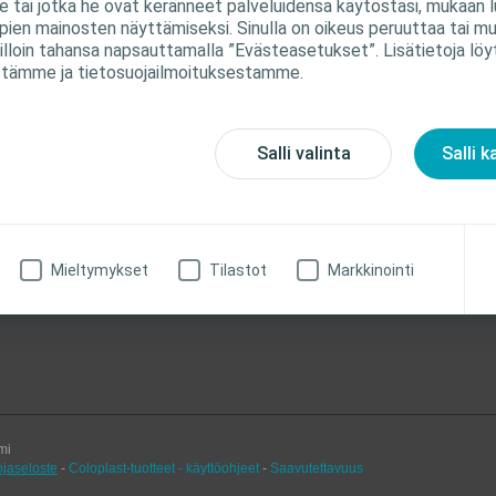
le tai jotka he ovat keränneet palveluidensa käytöstäsi, mukaan lu
Tätä minä käytän
pien mainosten näyttämiseksi. Sinulla on oikeus peruuttaa tai m
lloin tahansa napsauttamalla ”Evästeasetukset”. Lisätietoja löy
tämme ja tietosuojailmoituksestamme.
Suolen hoito
Virtsankarkailu
Muut a
Salli valinta
Salli k
Suolen hoito
Lisätietoja
Urologia
at
Suolisto-ongelmat
Haava
Mieltymykset
Tilastot
Markkinointi
alinta
mi
ojaseloste
-
Coloplast-tuotteet - käyttöohjeet
-
Saavutettavuus