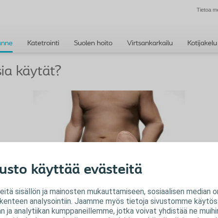
Tietoa m
anne
Katetrointi
Suolen hoito
Virtsankarkailu
Kotijakelu
ia käytät?
usto käyttää evästeitä
Suljettu pussi
tä sisällön ja mainosten mukauttamiseen, sosiaalisen median o
liikenteen analysointiin. Jaamme myös tietoja sivustomme käytöst
Pussissa ei ole hanaa tyhjentämistä varten
 ja analytiikan kumppaneillemme, jotka voivat yhdistää ne muihin 